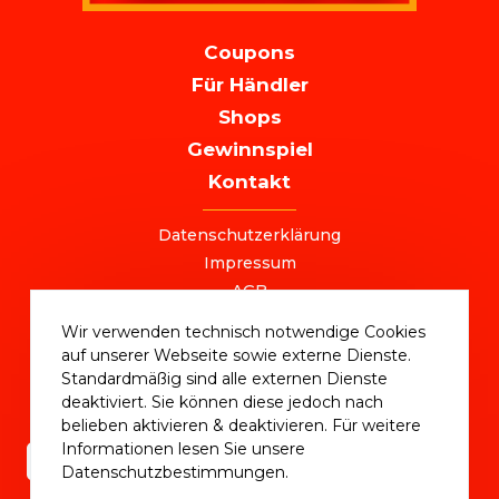
MAIN
Coupons
NAVIGATION
Für Händler
Shops
Gewinnspiel
Kontakt
FOOTER
Datenschutzerklärung
Impressum
AGB
+49 (0) 221 / 310 870 00
Wir verwenden technisch notwendige Cookies
ostersale@deutschlandvoucher.de
auf unserer Webseite sowie externe Dienste.
OSTER SALE 2025 – eine Kampagne der
Standardmäßig sind alle externen Dienste
DVM Deutschlandvoucher Media GmbH © 2025
deaktiviert. Sie können diese jedoch nach
belieben aktivieren & deaktivieren. Für weitere
Informationen lesen Sie unsere
Datenschutzbestimmungen.