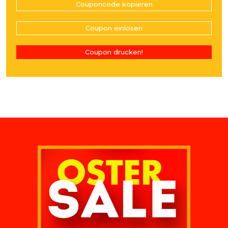
Couponcode kopieren
Coupon einlösen
Coupon drucken!