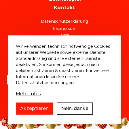
Kontakt
FOOTER
Datenschutzerklärung
Impressum
AGB
+49 (0) 221 / 310 870 00
Wir verwenden technisch notwendige Cookies
ostersale@deutschlandvoucher.de
auf unserer Webseite sowie externe Dienste.
OSTER SALE 2025 – eine Kampagne der
Standardmäßig sind alle externen Dienste
DVM Deutschlandvoucher Media GmbH © 2025
deaktiviert. Sie können diese jedoch nach
belieben aktivieren & deaktivieren. Für weitere
Informationen lesen Sie unsere
Datenschutzbestimmungen.
Mehr Infos
Akzeptieren
Nein, danke