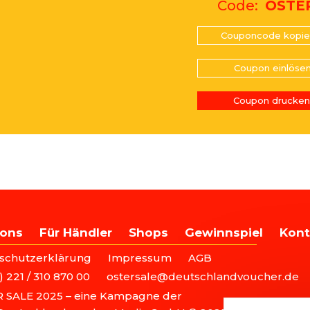
Code
OSTE
Couponcode kopie
Coupon einlöse
Coupon drucken
AIN
ons
Für Händler
Shops
Gewinnspiel
Kont
OOTER
AVIGATION
schutzerklärung
Impressum
AGB
) 221 / 310 870 00
ostersale@deutschlandvoucher.de
 SALE 2025 – eine Kampagne der