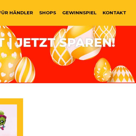
IGATION
FÜR HÄNDLER
SHOPS
GEWINNSPIEL
KONTAKT
 | JETZT SPAREN!
 SPAREN!