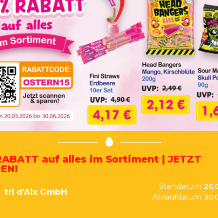
RABATT auf alles im Sortiment | JETZT
EN!
Startdatum
26.
tri d'Aix GmbH
Ablaufdatum
30.