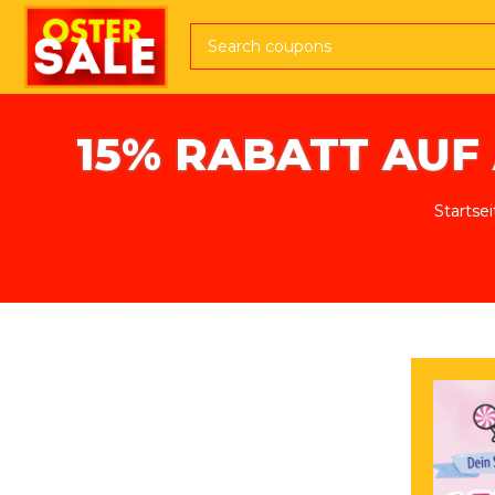
Direkt zum Inhalt
15% RABATT AUF 
Pfadnavigation
Startsei