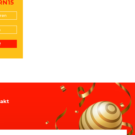
RN15
ren
n
!
akt