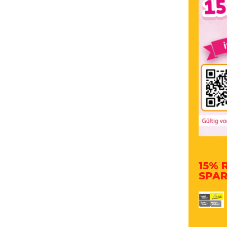
15% 
SPAR