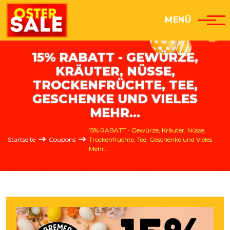
Direkt zum Inhalt
MENÜ
15% RABATT - GEWÜRZE,
KRÄUTER, NÜSSE,
TROCKENFRÜCHTE, TEE,
GESCHENKE UND VIELES
MEHR...
Pfadnavigation
15% RABATT - Gewürze, Kräuter, Nüsse,
Startseite
Coupons
Trockenfrüchte, Tee, Geschenke und Vieles
Mehr...