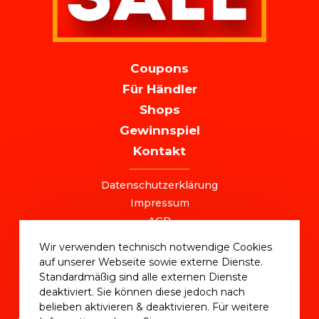
MAIN
Coupons
NAVIGATION
Für Händler
Shops
Gewinnspiel
Kontakt
FOOTER
Datenschutzerklärung
Impressum
AGB
+49 (0) 221 / 310 870 00
Wir verwenden technisch notwendige Cookies
ostersale@deutschlandvoucher.de
auf unserer Webseite sowie externe Dienste.
OSTER SALE 2025 – eine Kampagne der
Standardmäßig sind alle externen Dienste
DVM Deutschlandvoucher Media GmbH © 2025
deaktiviert. Sie können diese jedoch nach
belieben aktivieren & deaktivieren. Für weitere