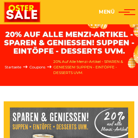
Direkt zum Inhalt
MENÜ
20% AUF ALLE MENZI-ARTIKEL -
SPAREN & GENIESSEN! SUPPEN -
EINTÖPFE - DESSERTS UVM.
Pfadnavigation
20% Auf Alle Menzi-Artikel - SPAREN &
Startseite
Coupons
GENIESSEN! SUPPEN - EINTÖPFE -
DESSERTS UVM.