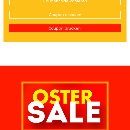
Couponcode kopieren
Coupon einlösen
Coupon drucken!