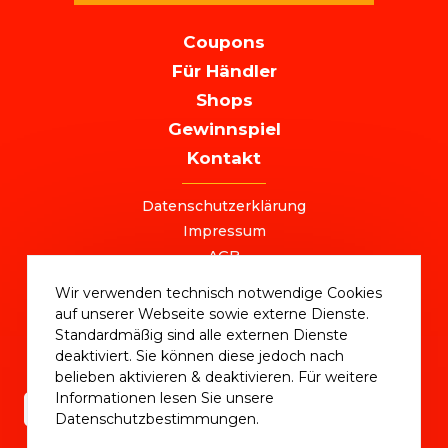
MAIN
Coupons
NAVIGATION
Für Händler
Shops
Gewinnspiel
Kontakt
FOOTER
Datenschutzerklärung
Impressum
AGB
+49 (0) 221 / 310 870 00
Wir verwenden technisch notwendige Cookies
ostersale@deutschlandvoucher.de
auf unserer Webseite sowie externe Dienste.
OSTER SALE 2025 – eine Kampagne der
Standardmäßig sind alle externen Dienste
DVM Deutschlandvoucher Media GmbH © 2025
deaktiviert. Sie können diese jedoch nach
belieben aktivieren & deaktivieren. Für weitere
Informationen lesen Sie unsere
Datenschutzbestimmungen.