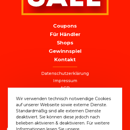
MAIN
Coupons
NAVIGATION
Für Händler
Shops
Gewinnspiel
Kontakt
FOOTER
Datenschutzerklärung
Impressum
AGB
+49 (0) 221 / 310 870 00
Wir verwenden technisch notwendige Cookies
ostersale@deutschlandvoucher.de
auf unserer Webseite sowie externe Dienste.
OSTER SALE 2025 – eine Kampagne der
Standardmäßig sind alle externen Dienste
DVM Deutschlandvoucher Media GmbH © 2025
deaktiviert. Sie können diese jedoch nach
belieben aktivieren & deaktivieren. Für weitere
Informationen lesen Sie unsere