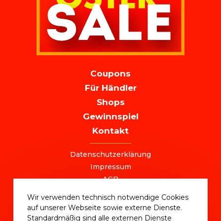
MAIN
Coupons
NAVIGATION
Für Händler
Shops
Gewinnspiel
Kontakt
FOOTER
Datenschutzerklärung
Impressum
AGB
+49 (0) 221 / 310 870 00
Wir verwenden technisch notwendige Cookies
ostersale@deutschlandvoucher.de
auf unserer Webseite sowie externe Dienste.
OSTER SALE 2025 – eine Kampagne der
Standardmäßig sind alle externen Dienste