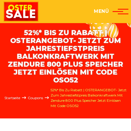
Direkt zum Inhalt
MENÜ
52%* BIS ZU RABATT |
OSTERANGEBOT- JETZT ZUM
JAHRESTIEFSTPREIS
BALKONKRAFTWERK MIT
ZENDURE 800 PLUS SPEICHER
JETZT EINLÖSEN MIT CODE
OSO52
Pfadnavigation
52%* Bis Zu Rabatt | OSTERANGEBOT- Jetzt
Zum Jahrestiefstpreis Balkonkraftwerk Mit
Startseite
Coupons
Zendure 800 Plus Speicher Jetzt Einlösen
Mit Code OSO52