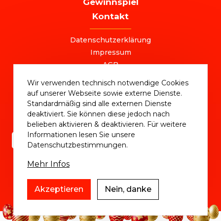
Gewinnspiel
Kontakt
FOOTER
Datenschutzerklärung
Impressum
AGB
+49 (0) 221 / 310 870 00
Wir verwenden technisch notwendige Cookies
ostersale@deutschlandvoucher.de
auf unserer Webseite sowie externe Dienste.
OSTER SALE 2025 – eine Kampagne der
Standardmäßig sind alle externen Dienste
DVM Deutschlandvoucher Media GmbH © 2025
deaktiviert. Sie können diese jedoch nach
belieben aktivieren & deaktivieren. Für weitere
Informationen lesen Sie unsere
Datenschutzbestimmungen.
Mehr Infos
Akzeptieren
Nein, danke