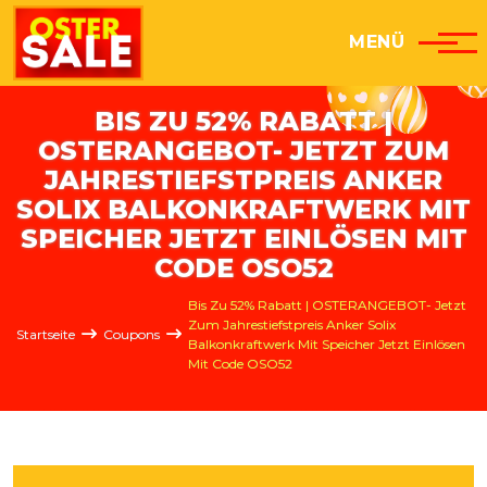
Direkt zum Inhalt
MENÜ
BIS ZU 52% RABATT |
OSTERANGEBOT- JETZT ZUM
JAHRESTIEFSTPREIS ANKER
SOLIX BALKONKRAFTWERK MIT
SPEICHER JETZT EINLÖSEN MIT
CODE OSO52
Pfadnavigation
Bis Zu 52% Rabatt | OSTERANGEBOT- Jetzt
Zum Jahrestiefstpreis Anker Solix
Startseite
Coupons
Balkonkraftwerk Mit Speicher Jetzt Einlösen
Mit Code OSO52