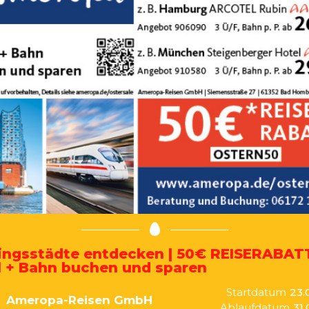
lingsstädte entdecken | 50€ REISERABATT
l + Bahn buchen und sparen
Startdatum
23.
Ameropa-Reisen GmbH
Ablaufdatum
31