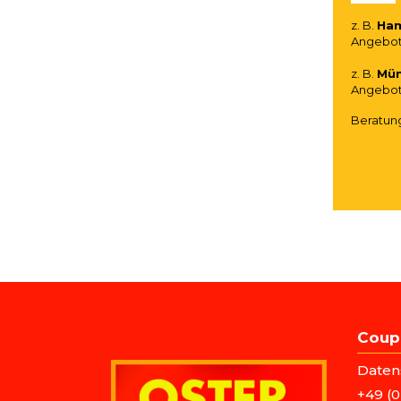
z. B.
Ha
Angebot 
z. B.
Mü
Angebot 
Beratun
M
Coup
F
N
Daten
+49 (0