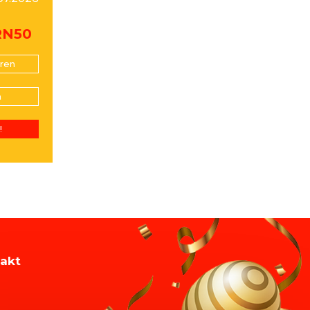
RN50
ren
n
!
akt