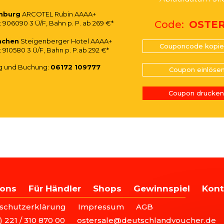
mburg
ARCOTEL Rubin AAAA+
Code
OSTE
906090 3 Ü/F, Bahn p. P. ab 269 €*
nchen
Steigenberger Hotel AAAA+
Couponcode kopie
910580 3 Ü/F, Bahn p. P.ab 292 €*
g und Buchung:
06172 109777
Coupon einlöse
Coupon drucken
AIN
ons
Für Händler
Shops
Gewinnspiel
Kont
OOTER
AVIGATION
schutzerklärung
Impressum
AGB
) 221 / 310 870 00
ostersale@deutschlandvoucher.de