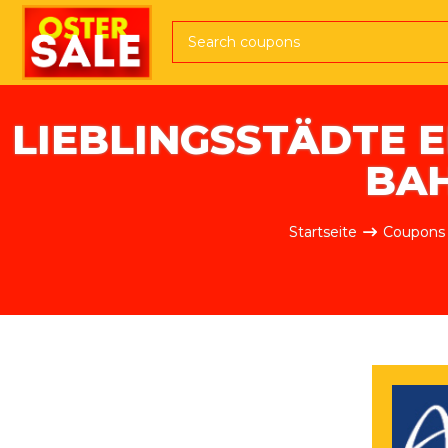
Direkt zum Inhalt
LIEBLINGSSTÄDTE E
BA
Pfadnavigation
Startseite
Coupons