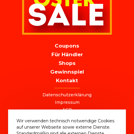
MAIN
Coupons
NAVIGATION
Für Händler
Shops
Gewinnspiel
Kontakt
FOOTER
Datenschutzerklärung
Impressum
AGB
+49 (0) 221 / 310 870 00
Wir verwenden technisch notwendige Cookies
ostersale@deutschlandvoucher.de
auf unserer Webseite sowie externe Dienste.
OSTER SALE 2025 – eine Kampagne der
Standardmäßig sind alle externen Dienste