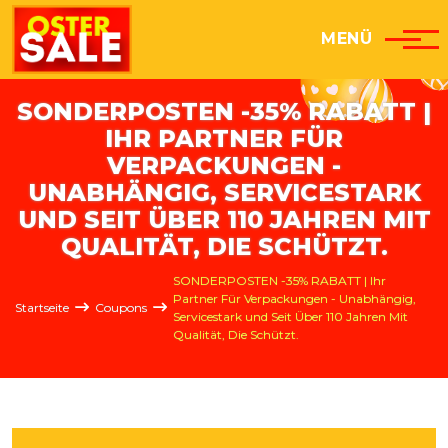
Direkt zum Inhalt
MENÜ
SONDERPOSTEN -35% RABATT |
IHR PARTNER FÜR
VERPACKUNGEN -
UNABHÄNGIG, SERVICESTARK
UND SEIT ÜBER 110 JAHREN MIT
QUALITÄT, DIE SCHÜTZT.
Pfadnavigation
SONDERPOSTEN -35% RABATT | Ihr
Partner Für Verpackungen - Unabhängig,
Startseite
Coupons
Servicestark und Seit Über 110 Jahren Mit
Qualität, Die Schützt.