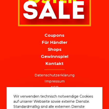
MAIN
Coupons
NAVIGATION
Für Händler
Shops
Gewinnspiel
Kontakt
FOOTER
Datenschutzerklärung
Impressum
AGB
+49 (0) 221 / 310 870 00
Wir verwenden technisch notwendige Cookies
ostersale@deutschlandvoucher.de
auf unserer Webseite sowie externe Dienste.
OSTER SALE 2025 – eine Kampagne der
Standardmäßig sind alle externen Dienste