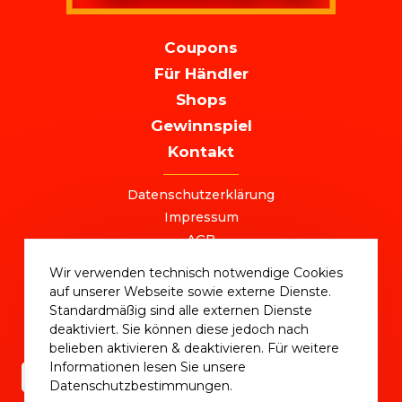
MAIN
Coupons
NAVIGATION
Für Händler
Shops
Gewinnspiel
Kontakt
FOOTER
Datenschutzerklärung
Impressum
AGB
+49 (0) 221 / 310 870 00
Wir verwenden technisch notwendige Cookies
ostersale@deutschlandvoucher.de
auf unserer Webseite sowie externe Dienste.
OSTER SALE 2025 – eine Kampagne der
Standardmäßig sind alle externen Dienste
DVM Deutschlandvoucher Media GmbH © 2025
deaktiviert. Sie können diese jedoch nach
belieben aktivieren & deaktivieren. Für weitere
Informationen lesen Sie unsere
Datenschutzbestimmungen.