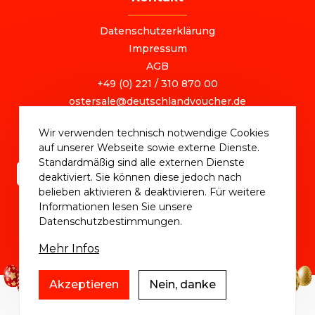
FOOTER
Datenschutzerklärung
Impressum
AGB
+49 (0) 221 / 310 870 00
ostersale@deutschlandvoucher.de
OSTER SALE 2025 – eine Kampagne der
Wir verwenden technisch notwendige Cookies
DVM Deutschlandvoucher Media GmbH © 2025
auf unserer Webseite sowie externe Dienste.
Standardmäßig sind alle externen Dienste
deaktiviert. Sie können diese jedoch nach
belieben aktivieren & deaktivieren. Für weitere
Informationen lesen Sie unsere
Datenschutzbestimmungen.
Mehr Infos
Akzeptieren
Nein, danke