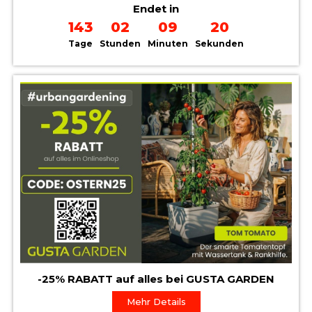
Endet in
143
02
09
19
Tage
Stunden
Minuten
Sekunden
-25% RABATT auf alles bei GUSTA GARDEN
Mehr Details