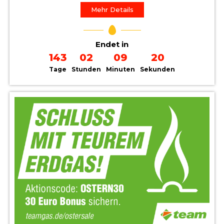
Mehr Details
Endet in
143
02
09
19
Tage
Stunden
Minuten
Sekunden