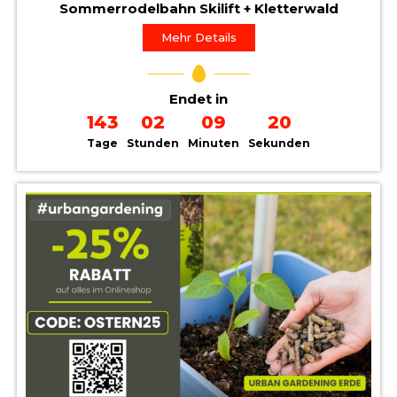
Sommerrodelbahn Skilift + Kletterwald
Mehr Details
Endet in
143
02
09
19
Tage
Stunden
Minuten
Sekunden