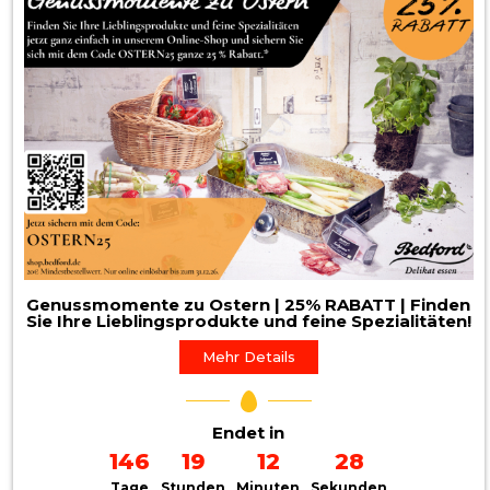
Genussmomente zu Ostern | 25% RABATT | Finden
Sie Ihre Lieblingsprodukte und feine Spezialitäten!
Mehr Details
Endet in
146
19
12
26
Tage
Stunden
Minuten
Sekunden