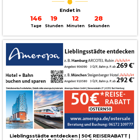
Endet in
146
19
12
26
Tage
Stunden
Minuten
Sekunden
Lieblingsstädte entdecken | 50€ REISERABATT |