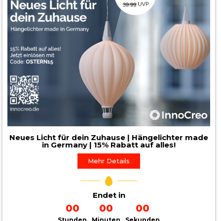
Neues Licht für dein Zuhause | Hängelichter made
in Germany | 15% Rabatt auf alles!
Mehr Details
Endet in
00
00
00
Stunden
Minuten
Sekunden