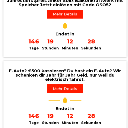
Jahrestiefstpreis Anker Solix Balkonkraftwerk mit
Speicher Jetzt einlösen mit Code OSO52
Mehr Details
Endet in
146
19
12
26
Tage
Stunden
Minuten
Sekunden
E-Auto? €500 kassieren* Du hast ein E-Auto? Wir
schenken dir Jahr für Jahr Geld, nur weil du
elektrisch fährst.
Mehr Details
Endet in
146
19
12
26
Tage
Stunden
Minuten
Sekunden