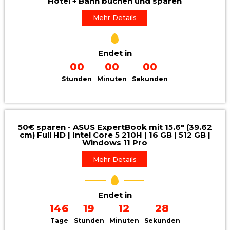
Hotel + Bahn buchen und sparen
Mehr Details
Endet in
00
00
00
Stunden
Minuten
Sekunden
50€ sparen - ASUS ExpertBook mit 15.6" (39.62
cm) Full HD | Intel Core 5 210H | 16 GB | 512 GB |
Windows 11 Pro
Mehr Details
Endet in
146
19
12
26
Tage
Stunden
Minuten
Sekunden