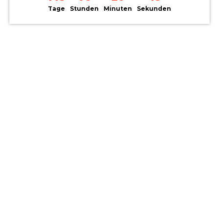
Tage
Stunden
Minuten
Sekunden
20% RABATT | Oma geht wieder ran! Das
Senioren-Handy von OPIS ohne Schnickschnack!
Mehr Details