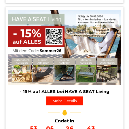
- 15% auf ALLES bei HAVE A SEAT Living
Mehr Details
Endet in
53
05
26
41