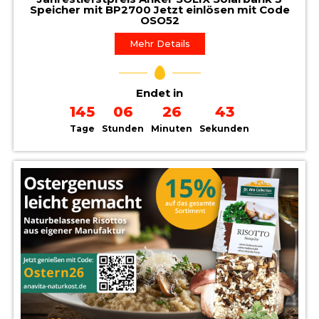
Speicher mit BP2700 Jetzt einlösen mit Code
OSO52
Mehr Details
Endet in
145
06
26
41
Tage
Stunden
Minuten
Sekunden