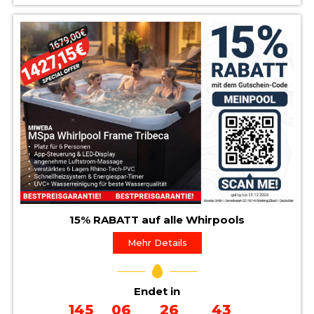
15% RABATT auf alle Whirpools
Mehr Details
Endet in
145
06
26
41