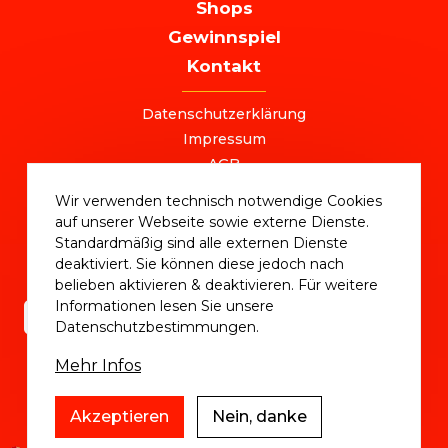
Shops
Gewinnspiel
Kontakt
FOOTER
Datenschutzerklärung
Impressum
AGB
+49 (0) 221 / 310 870 00
Wir verwenden technisch notwendige Cookies
ostersale@deutschlandvoucher.de
auf unserer Webseite sowie externe Dienste.
OSTER SALE 2025 – eine Kampagne der
Standardmäßig sind alle externen Dienste
DVM Deutschlandvoucher Media GmbH © 2025
deaktiviert. Sie können diese jedoch nach
belieben aktivieren & deaktivieren. Für weitere
Informationen lesen Sie unsere
Datenschutzbestimmungen.
Mehr Infos
Akzeptieren
Nein, danke